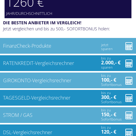
1260
€
JAHR/DURCHSCHNITTLICH
DIE BESTEN ANBIETER IM VERGLEICH!
Jetzt vergleichen und bis zu 500,- SOFORTBONUS holen:
jetzt
FinanzCheck-Produkte
sparen
bis zu
2.000,- €
RATENKREDIT-Vergleichsrechner
sparen
bis zu
100,- €
GIROKONTO-Vergleichsrechner
Sofortbonus
bis zu
300,- €
TAGESGELD-Vergleichsrechner
Sofortbonus
bis zu
150,- €
STROM / GAS
Sofortbonus
bis zu
120,- €
DSL-Vergleichsrechner